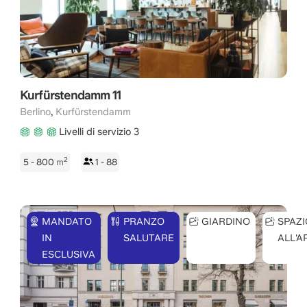
Kurfürstendamm 11
,
Berlino
Kurfürstendamm
Livelli di servizio 3
2
5 - 800
m
1 - 88
MANDATO
PRANZO
GIARDINO
SPAZI
IN
SALUTARE
ALL'A
ESCLUSIVA