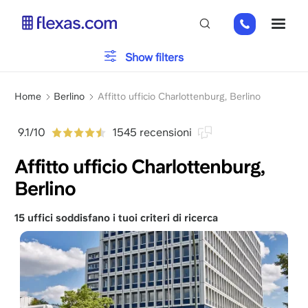
Salta
+49
ME
al
151
contenuto
26184223
principale
Tipo di ufficio
Show filters
Briciole
Parcheggio
Home
Berlino
Affitto ufficio Charlottenburg, Berlino
di
pane
9.1/10
1545 recensioni
Servizi
Affitto ufficio Charlottenburg,
Berlino
Scegli la dimensione del tuo team
x
15 uffici soddisfano i tuoi criteri di ricerca