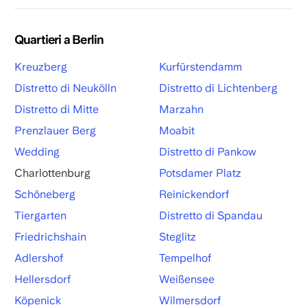
Quartieri a Berlin
Kreuzberg
Kurfürstendamm
Distretto di Neukölln
Distretto di Lichtenberg
Distretto di Mitte
Marzahn
Prenzlauer Berg
Moabit
Wedding
Distretto di Pankow
Charlottenburg
Potsdamer Platz
Schöneberg
Reinickendorf
Tiergarten
Distretto di Spandau
Friedrichshain
Steglitz
Adlershof
Tempelhof
Hellersdorf
Weißensee
Köpenick
Wilmersdorf