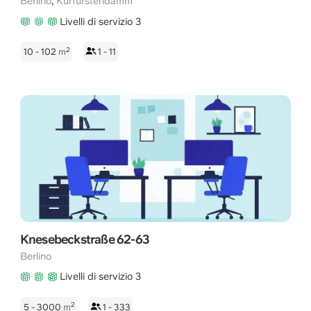
,
Berlino
Kurfürstendamm
Livelli di servizio 3
2
10 - 102
m
1 - 11
Knesebeckstraße 62-63
Berlino
Livelli di servizio 3
2
5 - 3000
m
1 - 333