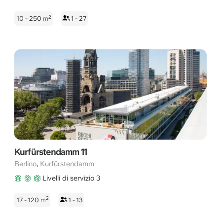
2
10 - 250
m
1 - 27
Kurfürstendamm 11
,
Berlino
Kurfürstendamm
Livelli di servizio 3
2
17 - 120
m
1 - 13