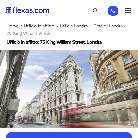
Salta
+44
M
al
(0)
contenuto
2045
principale
Briciole
Home
Ufficio in affitto
Ufficio Londra
Città di Londra
769352
di
75 King William Street
pane
Ufficio in affitto: 75 King William Street, Londra