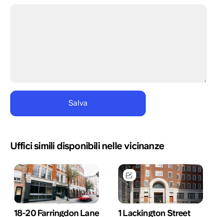
Uffici simili disponibili nelle vicinanze
18-20 Farringdon Lane
1 Lackington Street