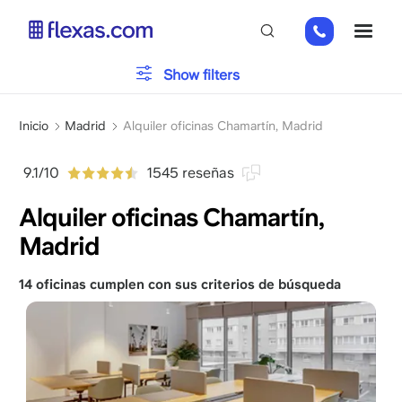
Pasar
+31
ME
al
202
contenido
269
principal
Tipo de oficina
Show filters
112
Sobrescribir
Aparcamiento
Inicio
Madrid
Alquiler oficinas Chamartín, Madrid
enlaces
de
9.1/10
1545 reseñas
Servicios
ayuda
Alquiler oficinas Chamartín,
a
la
Madrid
navegación
Por favor, elija el tamaño de su equipo
x
14 oficinas cumplen con sus criterios de búsqueda