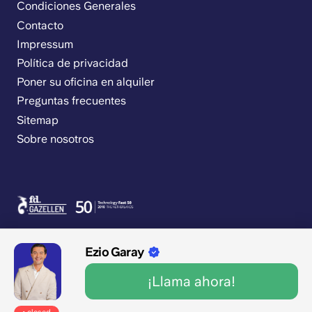
Condiciones Generales
Contacto
Impressum
Política de privacidad
Poner su oficina en alquiler
Preguntas frecuentes
Sitemap
Sobre nosotros
Ezio Garay
¡Llama ahora!
9.1/10 1545 críticas
Abierto