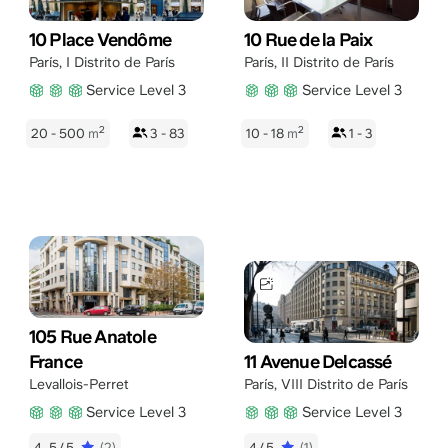
10 Place Vendôme
10 Rue de la Paix
París
,
I Distrito de París
París
,
II Distrito de París
Service Level 3
Service Level 3
2
2
20 - 500
m
3 - 83
10 - 18
m
1 - 3
105 Rue Anatole
France
11 Avenue Delcassé
Levallois-Perret
París
,
VIII Distrito de París
Service Level 3
Service Level 3
4.5/5
(2)
4/5
(1)