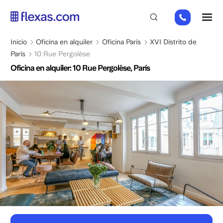
Pasar
01
M
al
82
contenido
88
principal
Sobrescribir
Inicio
Oficina en alquiler
Oficina París
XVI Distrito de
89
enlaces
París
10 Rue Pergolèse
80
de
Oficina en alquiler: 10 Rue Pergolèse, París
ayuda
a
la
navegación