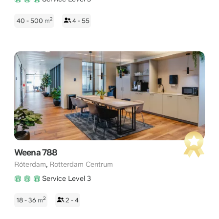
2
40 - 500
m
4 - 55
Weena 788
,
Róterdam
Rotterdam Centrum
Service Level 3
2
18 - 36
m
2 - 4