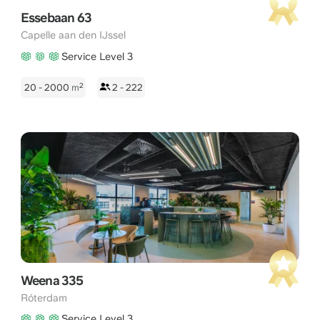
Essebaan 63
Capelle aan den IJssel
Service Level 3
2
20 - 2000
m
2 - 222
Weena 335
Róterdam
Service Level 3