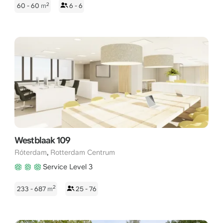
2
60 - 60
m
6 - 6
Westblaak 109
,
Róterdam
Rotterdam Centrum
Service Level 3
2
233 - 687
m
25 - 76