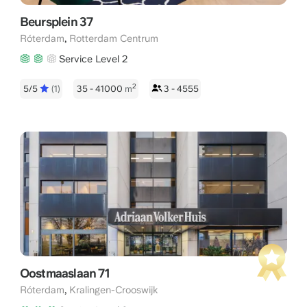
Beursplein 37
,
Róterdam
Rotterdam Centrum
Service Level 2
2
5/5
(1)
35 - 41000
m
3 - 4555
Oostmaaslaan 71
,
Róterdam
Kralingen-Crooswijk