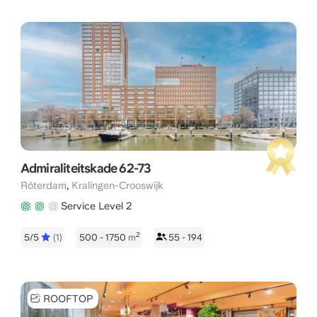
Admiraliteitskade 62-73
,
Róterdam
Kralingen-Crooswijk
Service Level 2
2
5/5
(1)
500 - 1750
m
55 - 194
ROOFTOP