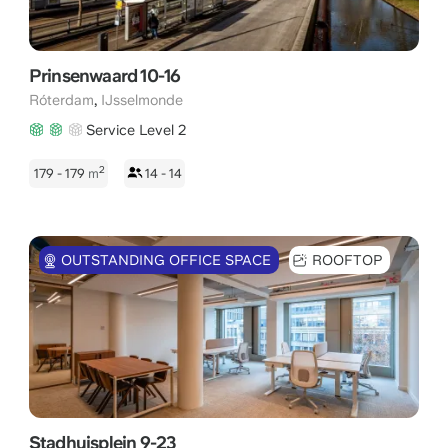
Prinsenwaard 10-16
,
Róterdam
IJsselmonde
Service Level 2
2
179 - 179
m
14 - 14
OUTSTANDING OFFICE SPACE
ROOFTOP
Stadhuisplein 9-23