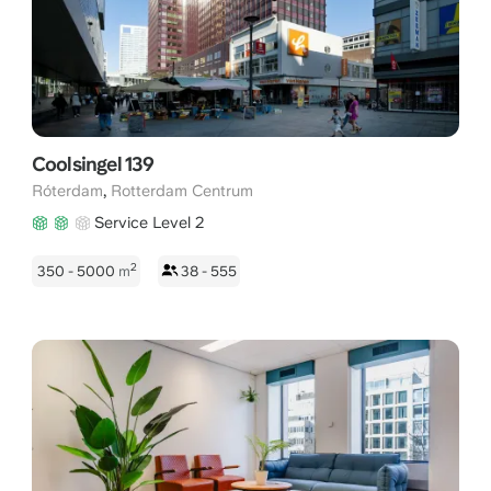
Coolsingel 139
,
Róterdam
Rotterdam Centrum
Service Level 2
2
350 - 5000
m
38 - 555