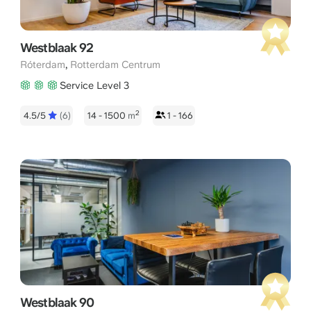
Westblaak 92
,
Róterdam
Rotterdam Centrum
Service Level 3
2
4.5/5
(6)
14 - 1500
m
1 - 166
Westblaak 90