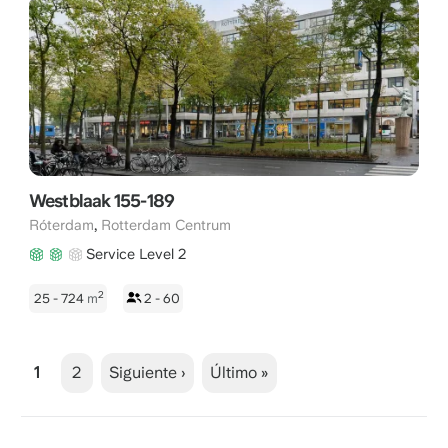
Westblaak 155-189
,
Róterdam
Rotterdam Centrum
Service Level 2
2
25 - 724
m
2 - 60
1
2
Siguiente ›
Último »