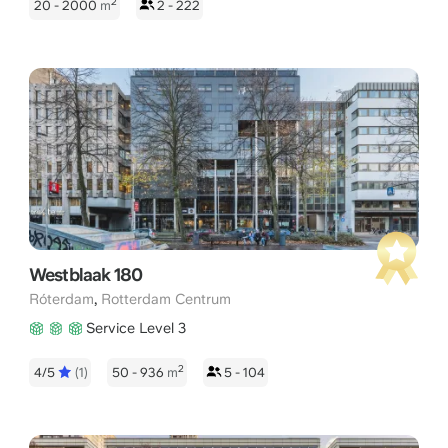
2
20 - 2000
m
2 - 222
Westblaak 180
,
Róterdam
Rotterdam Centrum
Service Level 3
2
4/5
(1)
50 - 936
m
5 - 104