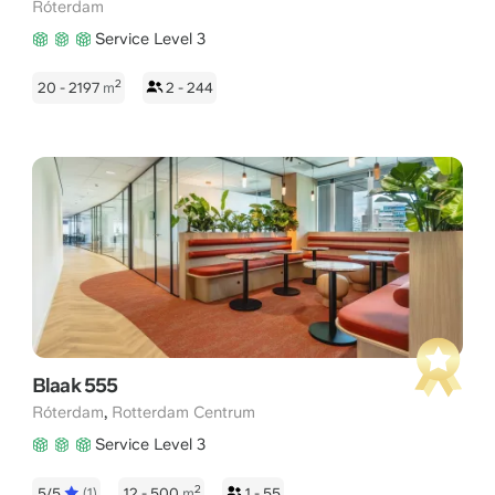
Róterdam
Service Level 3
2
20 - 2197
m
2 - 244
Blaak 555
,
Róterdam
Rotterdam Centrum
Service Level 3
2
5/5
(1)
12 - 500
m
1 - 55