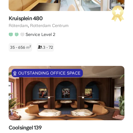
Kruisplein 480
,
Róterdam
Rotterdam Centrum
Service Level 2
2
35 - 656
m
3 - 72
OUTSTANDING OFFICE SPACE
Coolsingel 139