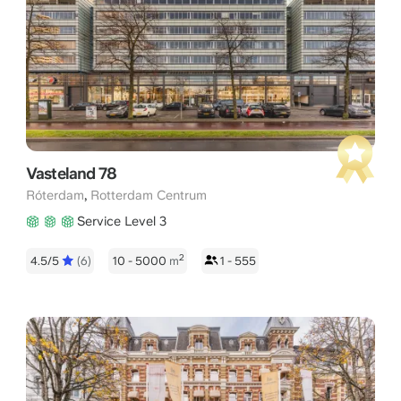
Vasteland 78
,
Róterdam
Rotterdam Centrum
Service Level 3
2
4.5/5
(6)
10 - 5000
m
1 - 555