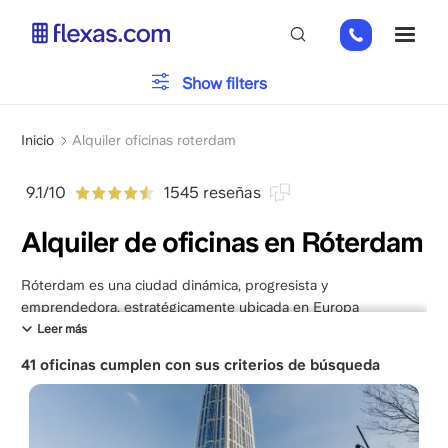
Pasar
+31
ME
al
85
contenido
066
principal
Tipo de oficina
Show filters
23
93
Sobrescribir
Aparcamiento
Inicio
Alquiler oficinas roterdam
enlaces
de
9.1/10
1545 reseñas
Servicios
ayuda
Alquiler de oficinas en Róterdam
a
la
navegación
Róterdam es una ciudad dinámica, progresista y
Por favor, elija el tamaño de su equipo
x
emprendedora, estratégicamente ubicada en Europa
Occidental. Alquilar oficinas en Róterdam representa un gran
Leer más
avance tanto para multinacionales como para startups y scale-
41 oficinas cumplen con sus criterios de búsqueda
ups ambiciosas que buscan crecer significativamente.