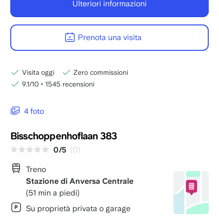
Ulteriori informazioni
Prenota una visita
Visita oggi
Zero commissioni
9.1/10
•
1545 recensioni
4 foto
Bisschoppenhoflaan 383
0/5
(0)
Treno
Stazione di Anversa Centrale
(51 min a piedi)
Su proprietà privata o garage