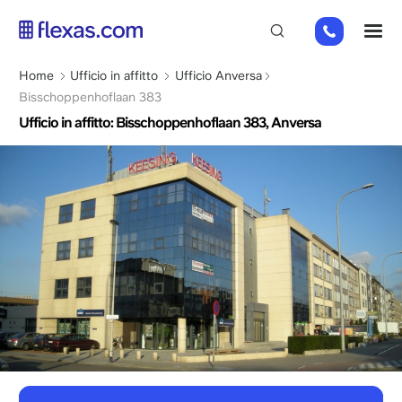
Salta
02
M
al
808
contenuto
65
principale
Briciole
Home
Ufficio in affitto
Ufficio Anversa
98
di
Bisschoppenhoflaan 383
pane
Ufficio in affitto: Bisschoppenhoflaan 383, Anversa