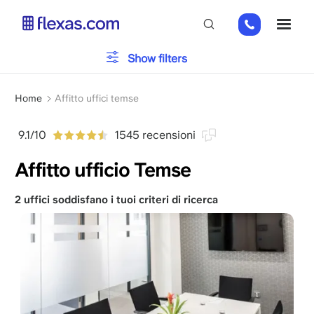
Salta
02
ME
al
808
contenuto
65
principale
Tipo di ufficio
Show filters
98
Briciole
Parcheggio
Home
Affitto uffici temse
di
pane
9.1/10
1545 recensioni
Servizi
Affitto ufficio Temse
2 uffici soddisfano i tuoi criteri di ricerca
Scegli la dimensione del tuo team
x