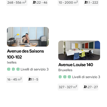
2
2
268 - 556
m
22 - 46
10 - 2000
m
1 - 222
Avenue des Saisons
100-102
Ixelles
Avenue Louise 140
Livelli di servizio 3
Bruxelles
Livelli di servizio 3
2
16 - 45
m
1 - 5
2
327 - 327
m
27 - 27