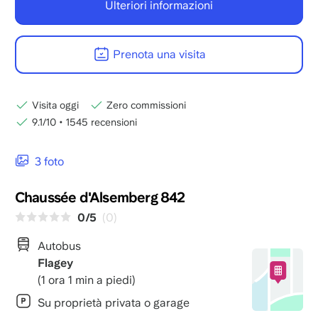
Ulteriori informazioni
Prenota una visita
Visita oggi
Zero commissioni
9.1/10
•
1545 recensioni
3 foto
Chaussée d'Alsemberg 842
0/5
(0)
Autobus
Flagey
(1 ora 1 min a piedi)
Su proprietà privata o garage