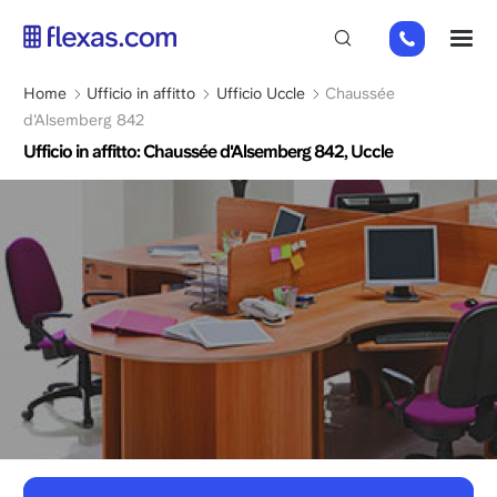
Salta
02
M
al
808
contenuto
65
principale
Briciole
Home
Ufficio in affitto
Ufficio Uccle
Chaussée
98
di
d'Alsemberg 842
pane
Ufficio in affitto: Chaussée d'Alsemberg 842, Uccle