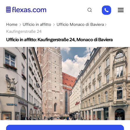
Salta
+49
M
al
151
contenuto
26184223
principale
Briciole
Home
Ufficio in affitto
Ufficio Monaco di Baviera
di
Kaufingerstraße 24
pane
Ufficio in affitto: Kaufingerstraße 24, Monaco di Baviera