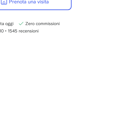
Prenota una visita
-
22:00
GMT+1.
ita oggi
Zero commissioni
/10
•
1545 recensioni