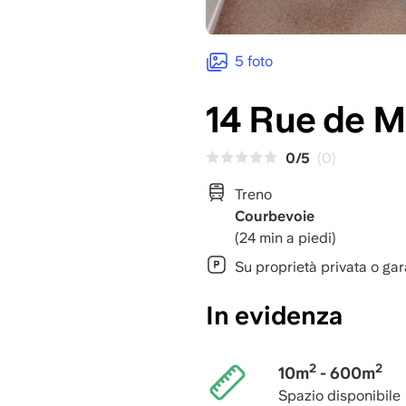
5 foto
14 Rue de M
0/5
(0)
Treno
Courbevoie
(24 min a piedi)
Su proprietà privata o ga
In evidenza
2
2
10m
- 600m
Spazio disponibile