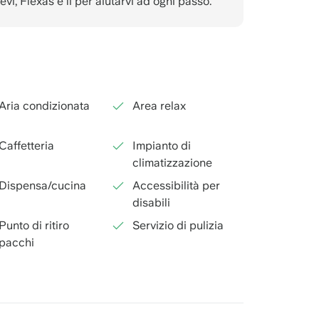
i, Flexas è lì per aiutarvi ad ogni passo."
Aria condizionata
Area relax
Caffetteria
Impianto di
climatizzazione
Dispensa/cucina
Accessibilità per
disabili
Punto di ritiro
Servizio di pulizia
pacchi