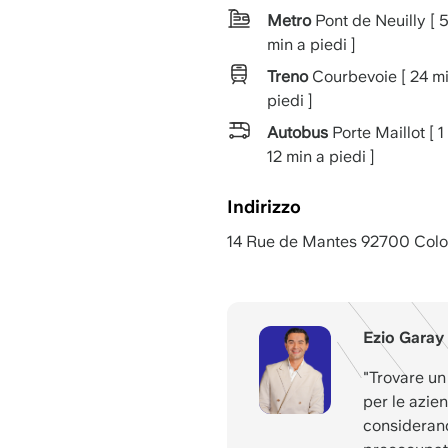
Metro
Pont de Neuilly [ 
min a piedi ]
Treno
Courbevoie [ 24 mi
piedi ]
Autobus
Porte Maillot [ 1
12 min a piedi ]
Indirizzo
14 Rue de Mantes 92700 Col
Ezio Garay
"Trovare un
per le azie
considerand