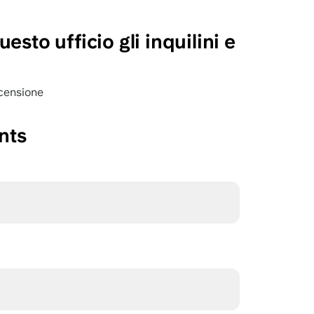
esto ufficio gli inquilini e
censione
nts