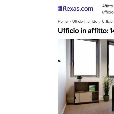
Salta
main
Affitto
al
naviga
ufficio
contenuto
IT
principale
Briciole
Home
Ufficio in affitto
Uffici
di
Ufficio in affitto
pane