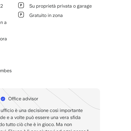
52
Su proprietà privata o garage
Gratuito in zona
n a
 ora
ombes
Office advisor
 ufficio è una decisione così importante
nde e a volte può essere una vera sfida
o tutto ciò che è in gioco. Ma non