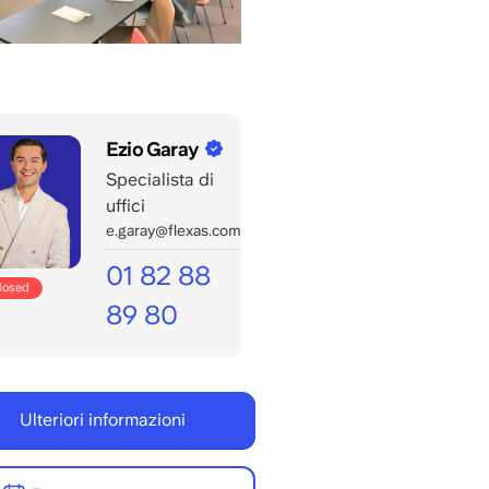
Ezio Garay
Specialista di
uffici
e.garay@flexas.com
01 82 88
closed
89 80
Aperti
per
le
Ulteriori informazioni
telefonate
Lun/Ven
8:00