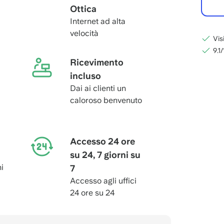
Ottica
Internet ad alta
velocità
Vis
9.1
Ricevimento
incluso
Dai ai clienti un
caloroso benvenuto
Accesso 24 ore
su 24, 7 giorni su
i
7
Accesso agli uffici
24 ore su 24