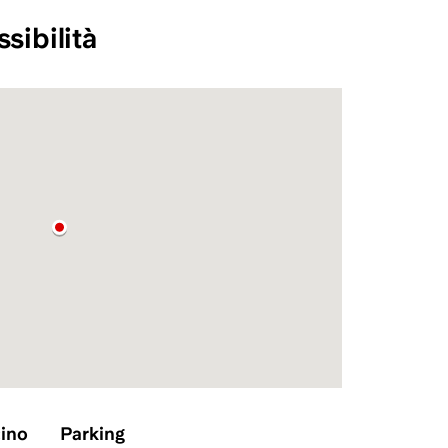
sibilità
cino
Parking