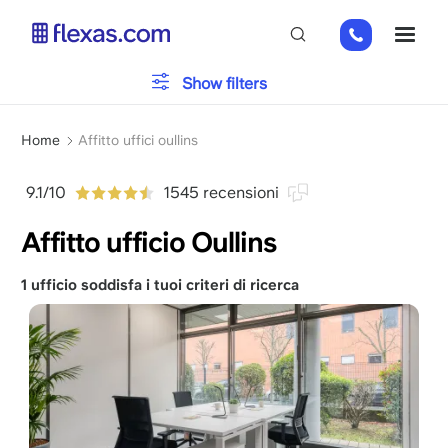
Salta
+33
ME
al
1 82
contenuto
88
principale
Tipo di ufficio
Show filters
89
80
Briciole
Parcheggio
Home
Affitto uffici oullins
di
pane
9.1/10
1545 recensioni
Servizi
Affitto ufficio Oullins
1 ufficio soddisfa i tuoi criteri di ricerca
Scegli la dimensione del tuo team
x