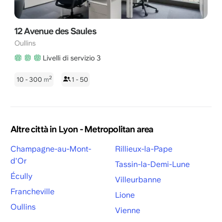
12 Avenue des Saules
Oullins
Livelli di servizio 3
2
10 - 300
m
1 - 50
Altre città in Lyon - Metropolitan area
Champagne-au-Mont-
Rillieux-la-Pape
d'Or
Tassin-la-Demi-Lune
Écully
Villeurbanne
Francheville
Lione
Oullins
Vienne