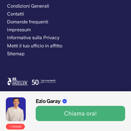
Condizioni Generali
Contatti
Domande frequenti
Impressum
Informativa sulla Privacy
Metti il tuo ufficio in affitto
Sitemap
Ezio Garay
Chiama ora!
9.1/10 1545 recensioni
Aperti
• closed