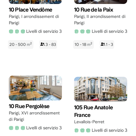
10 Place Vendôme
10 Rue de la Paix
Parigi
,
I arrondissement di
Parigi
,
II arrondissement di
Parigi
Parigi
Livelli di servizio 3
Livelli di servizio 3
2
2
20 - 500
m
3 - 83
10 - 18
m
1 - 3
10 Rue Pergolèse
105 Rue Anatole
Parigi
,
XVI arrondissement
France
di Parigi
Levallois-Perret
Livelli di servizio 3
Livelli di servizio 3