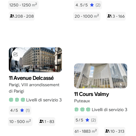
2
1250 - 1250
m
4.5/5
(2)
2
208 - 208
20 - 1000
m
3 - 166
11 Avenue Delcassé
Parigi
,
VIII arrondissement
di Parigi
11 Cours Valmy
Livelli di servizio 3
Puteaux
Livelli di servizio 3
4/5
(1)
5/5
(2)
2
10 - 500
m
1 - 83
2
61 - 1883
m
10 - 313