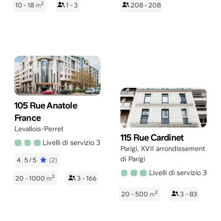
2
10 - 18
m
1 - 3
208 - 208
105 Rue Anatole
France
Levallois-Perret
115 Rue Cardinet
Livelli di servizio 3
Parigi
,
XVII arrondissement
di Parigi
4.5/5
(2)
Livelli di servizio 3
2
20 - 1000
m
3 - 166
2
20 - 500
m
3 - 83