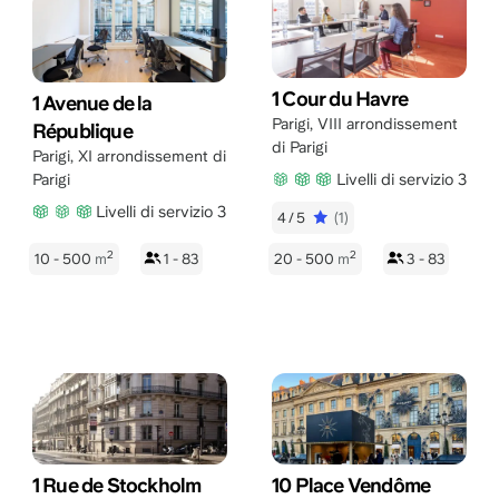
1 Cour du Havre
1 Avenue de la
Parigi
,
VIII arrondissement
République
di Parigi
Parigi
,
XI arrondissement di
Livelli di servizio 3
Parigi
Livelli di servizio 3
4/5
(1)
2
2
10 - 500
m
1 - 83
20 - 500
m
3 - 83
1 Rue de Stockholm
10 Place Vendôme