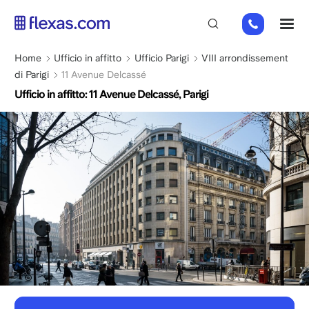
Salta
01
M
al
82
contenuto
88
principale
Briciole
Home
Ufficio in affitto
Ufficio Parigi
VIII arrondissement
89
di
di Parigi
11 Avenue Delcassé
80
pane
Ufficio in affitto: 11 Avenue Delcassé, Parigi