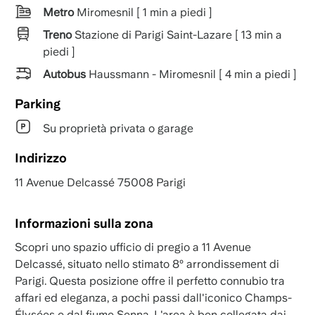
Metro
Miromesnil [ 1 min a piedi ]
Treno
Stazione di Parigi Saint-Lazare [ 13 min a
piedi ]
Autobus
Haussmann - Miromesnil [ 4 min a piedi ]
Parking
Su proprietà privata o garage
Indirizzo
11 Avenue Delcassé 75008 Parigi
Informazioni sulla zona
Scopri uno spazio ufficio di pregio a 11 Avenue
Delcassé, situato nello stimato 8º arrondissement di
Parigi. Questa posizione offre il perfetto connubio tra
affari ed eleganza, a pochi passi dall'iconico Champs-
Élysées e dal fiume Senna. L'area è ben collegata dai