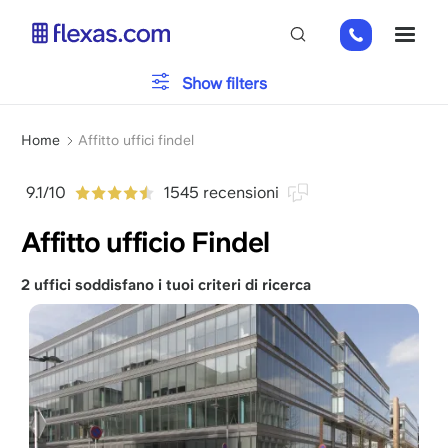
Salta
+32
ME
al
2
contenuto
808
principale
Tipo di ufficio
Show filters
65
98
Briciole
Parcheggio
Home
Affitto uffici findel
di
pane
9.1/10
1545 recensioni
Servizi
Affitto ufficio Findel
2 uffici soddisfano i tuoi criteri di ricerca
Scegli la dimensione del tuo team
x