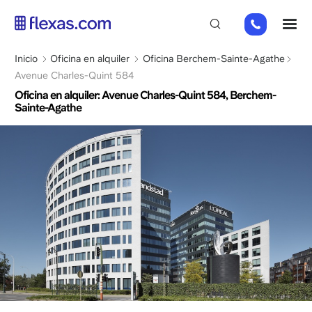
Pasar
02
M
al
808
contenido
65
principal
Sobrescribir
Inicio
Oficina en alquiler
Oficina Berchem-Sainte-Agathe
98
enlaces
Avenue Charles-Quint 584
de
Oficina en alquiler: Avenue Charles-Quint 584, Berchem-
Sainte-Agathe
ayuda
a
la
navegación