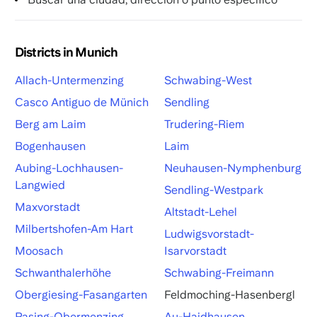
Districts in Munich
Allach-Untermenzing
Schwabing-West
Casco Antiguo de Münich
Sendling
Berg am Laim
Trudering-Riem
Bogenhausen
Laim
Aubing-Lochhausen-
Neuhausen-Nymphenburg
Langwied
Sendling-Westpark
Maxvorstadt
Altstadt-Lehel
Milbertshofen-Am Hart
Ludwigsvorstadt-
Moosach
Isarvorstadt
Schwanthalerhöhe
Schwabing-Freimann
Obergiesing-Fasangarten
Feldmoching-Hasenbergl
Pasing-Obermenzing
Au-Haidhausen