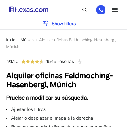
Pasar
+49
ME
al
151
contenido
26184223
principal
Show filters
Por favor, elija el tamaño de su equipo
x
Sobrescribir
Inicio
Múnich
Alquiler oficinas Feldmoching-Hasenbergl,
enlaces
Múnich
de
ayuda
9.1/10
1545 reseñas
a
Alquiler oficinas Feldmoching-
la
navegación
Hasenbergl, Múnich
Pruebe a modificar su búsqueda.
Ajustar los filtros
Alejar o desplazar el mapa a la derecha
Buscar una ciudad, dirección o punto específico