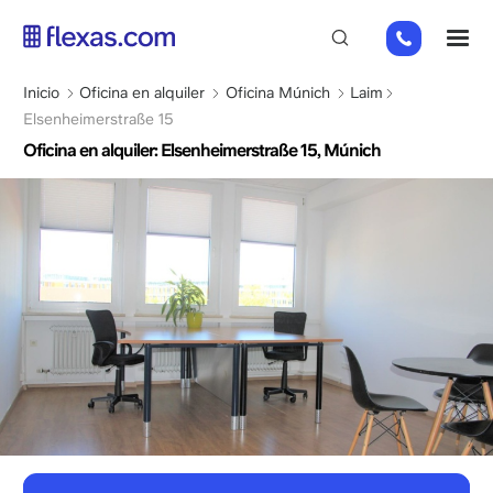
Pasar
+49
M
al
151
contenido
26184223
principal
Sobrescribir
Inicio
Oficina en alquiler
Oficina Múnich
Laim
enlaces
Elsenheimerstraße 15
de
Oficina en alquiler: Elsenheimerstraße 15, Múnich
ayuda
a
la
navegación