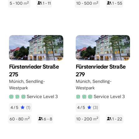
2
2
5 - 100
m
1 - 11
10 - 500
m
1 - 55
Fürstenrieder Straße
Fürstenrieder Straße
275
279
Múnich
,
Sendling-
Múnich
,
Sendling-
Westpark
Westpark
Service Level 3
Service Level 3
4/5
(1)
4/5
(3)
2
2
60 - 80
m
6 - 8
10 - 200
m
1 - 22