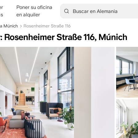
er
Poner su oficina
tion
as
en alquiler
na Múnich
Rosenheimer Straße 116
er: Rosenheimer Straße 116, Múnich