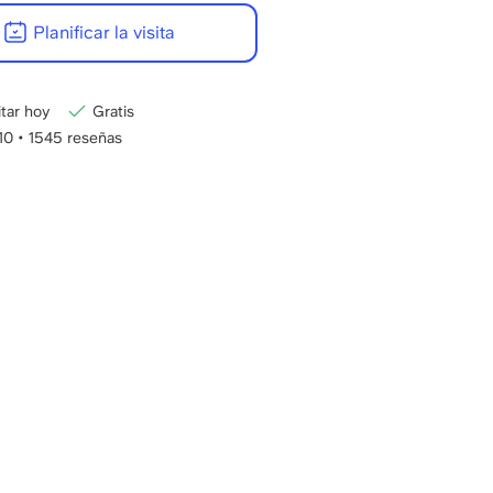
8:00
Planificar la visita
-
22:00
CET
itar hoy
Gratis
/10
•
1545 reseñas