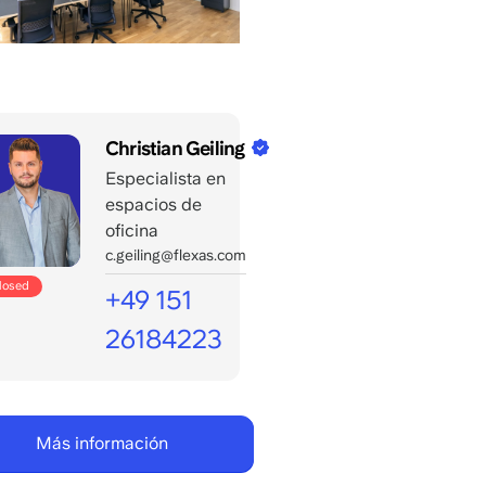
Christian Geiling
Especialista en
espacios de
oficina
c.geiling@flexas.com
closed
+49 151
26184223
Abierto
para
tus
Más información
llamadas
Lun/vie: