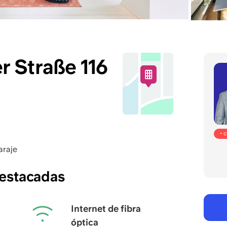
 Straße 116
• 
araje
destacadas
Internet de fibra
óptica