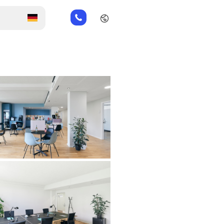
+49
151
26184223