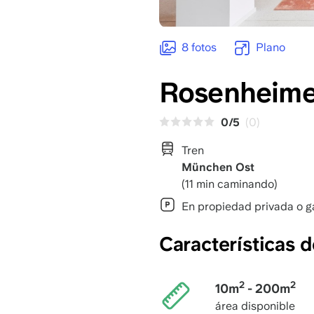
8 fotos
Plano
Rosenheimer
0/5
(0)
Tren
München Ost
(11 min caminando)
En propiedad privada o g
Características 
2
2
10m
- 200m
área disponible