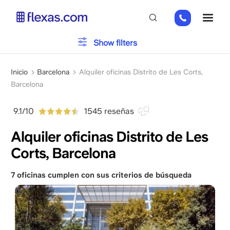
Pasar
+31
ME
al
202
contenido
269
principal
Tipo de oficina
Show filters
112
Sobrescribir
Aparcamiento
Inicio
Barcelona
Alquiler oficinas Distrito de Les Corts,
enlaces
Barcelona
de
Servicios
ayuda
9.1/10
1545 reseñas
a
Alquiler oficinas Distrito de Les
la
navegación
Corts, Barcelona
Por favor, elija el tamaño de su equipo
x
7 oficinas cumplen con sus criterios de búsqueda