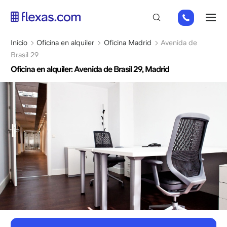
Pasar
+31
M
al
202
contenido
269
principal
Sobrescribir
Inicio
Oficina en alquiler
Oficina Madrid
Avenida de
112
enlaces
Brasil 29
de
Oficina en alquiler: Avenida de Brasil 29, Madrid
ayuda
a
la
navegación