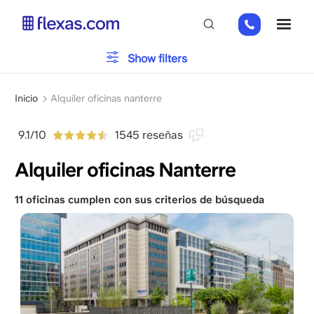
Pasar
01
ME
al
82
contenido
88
principal
Tipo de oficina
Show filters
89
80
Sobrescribir
Aparcamiento
Inicio
Alquiler oficinas nanterre
enlaces
de
9.1/10
1545 reseñas
Servicios
ayuda
Alquiler oficinas Nanterre
a
la
navegación
11 oficinas cumplen con sus criterios de búsqueda
Por favor, elija el tamaño de su equipo
x