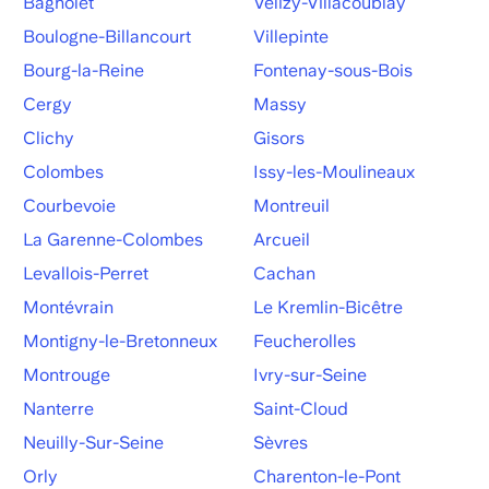
Bagnolet
Vélizy-Villacoublay
Boulogne-Billancourt
Villepinte
Bourg-la-Reine
Fontenay-sous-Bois
Cergy
Massy
Clichy
Gisors
Colombes
Issy-les-Moulineaux
Courbevoie
Montreuil
La Garenne-Colombes
Arcueil
Levallois-Perret
Cachan
Montévrain
Le Kremlin-Bicêtre
Montigny-le-Bretonneux
Feucherolles
Montrouge
Ivry-sur-Seine
Nanterre
Saint-Cloud
Neuilly-Sur-Seine
Sèvres
Orly
Charenton-le-Pont