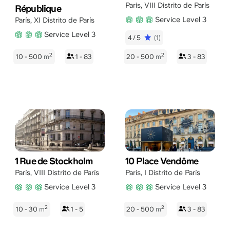
París
,
VIII Distrito de París
République
Service Level 3
París
,
XI Distrito de París
Service Level 3
4/5
(1)
2
2
10 - 500
m
1 - 83
20 - 500
m
3 - 83
1 Rue de Stockholm
10 Place Vendôme
París
,
VIII Distrito de París
París
,
I Distrito de París
Service Level 3
Service Level 3
2
2
10 - 30
m
1 - 5
20 - 500
m
3 - 83