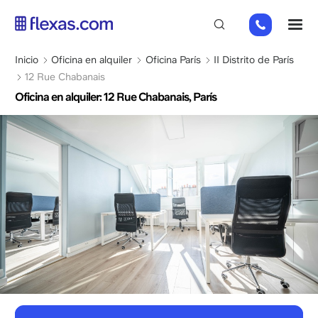
Pasar
01
M
al
82
contenido
88
principal
Sobrescribir
Inicio
Oficina en alquiler
Oficina París
II Distrito de París
89
enlaces
12 Rue Chabanais
80
de
Oficina en alquiler: 12 Rue Chabanais, París
ayuda
a
la
navegación