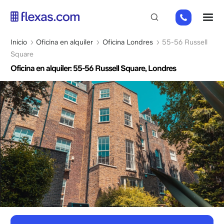
Pasar
+44
M
al
(0)
contenido
2045
principal
Sobrescribir
Inicio
Oficina en alquiler
Oficina Londres
55-56 Russell
769352
enlaces
Square
de
Oficina en alquiler: 55-56 Russell Square, Londres
ayuda
a
la
navegación