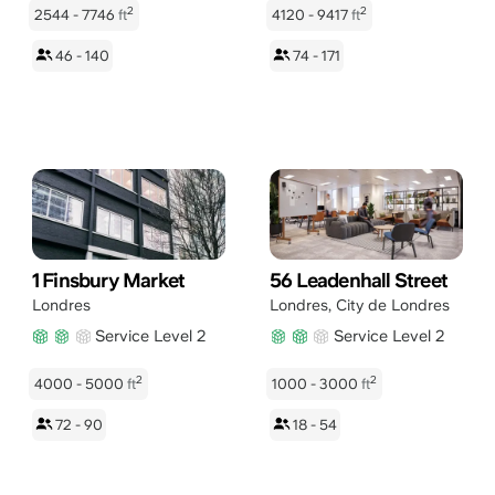
2
2
2544 - 7746
ft
4120 - 9417
ft
46 - 140
74 - 171
1 Finsbury Market
56 Leadenhall Street
Londres
Londres
,
City de Londres
Service Level 2
Service Level 2
2
2
4000 - 5000
ft
1000 - 3000
ft
72 - 90
18 - 54