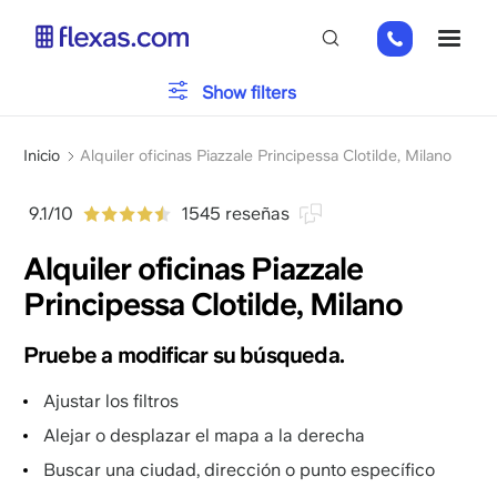
Pasar
+31
ME
al
202
contenido
269
principal
Show filters
112
Por favor, elija el tamaño de su equipo
x
Sobrescribir
Inicio
Alquiler oficinas Piazzale Principessa Clotilde, Milano
enlaces
de
9.1/10
1545 reseñas
ayuda
Alquiler oficinas Piazzale
a
la
Principessa Clotilde, Milano
navegación
Pruebe a modificar su búsqueda.
Ajustar los filtros
Alejar o desplazar el mapa a la derecha
Buscar una ciudad, dirección o punto específico