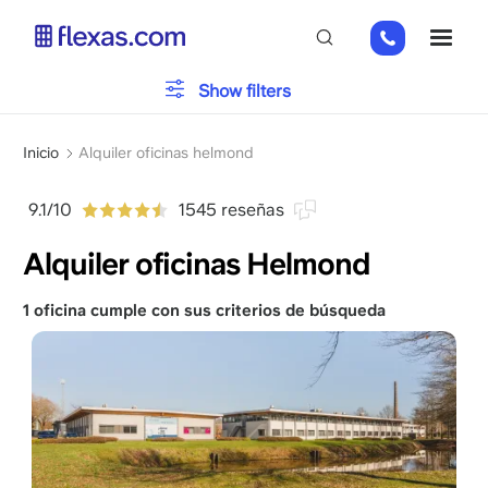
Pasar
+31
ME
al
85
contenido
066
principal
Tipo de oficina
Show filters
23
93
Sobrescribir
Aparcamiento
Inicio
Alquiler oficinas helmond
enlaces
de
9.1/10
1545 reseñas
Servicios
ayuda
Alquiler oficinas Helmond
a
la
navegación
1 oficina cumple con sus criterios de búsqueda
Por favor, elija el tamaño de su equipo
x