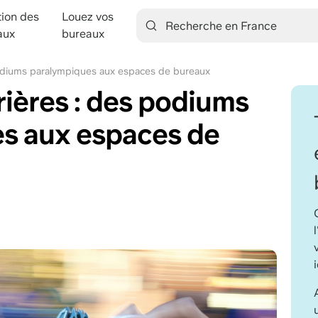
tion des
Louez vos
ation
aux
bureaux
 podiums paralympiques aux espaces de bureaux
rrières : des podiums
s aux espaces de