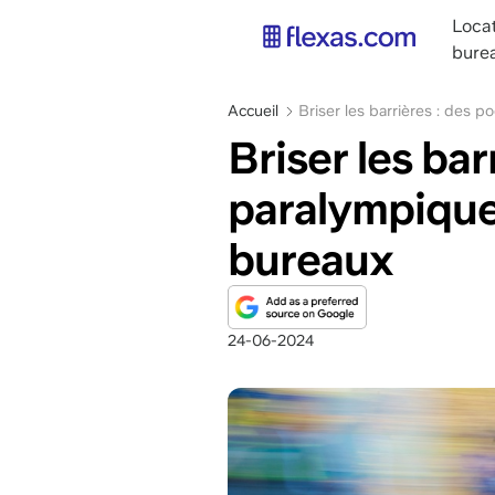
Aller
main
Loca
au
navig
bure
contenu
FR
principal
Fil
Accueil
Briser les barrières : des
d'Ariane
Briser les ba
paralympique
bureaux
24-06-2024