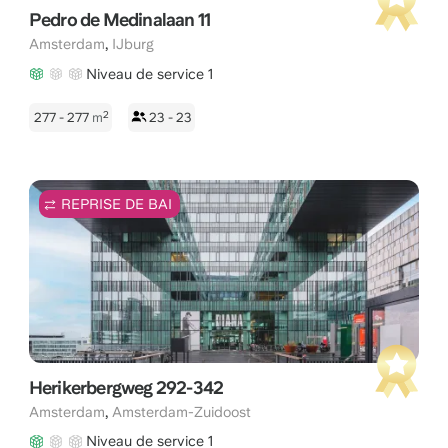
Pedro de Medinalaan 11
,
Amsterdam
IJburg
Niveau de service 1
2
277 - 277
m
23 - 23
REPRISE DE BAI
Herikerbergweg 292-342
,
Amsterdam
Amsterdam-Zuidoost
Niveau de service 1