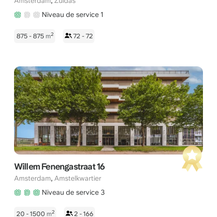
,
Amsterdam
Zuidas
Niveau de service 1
2
875 - 875
m
72 - 72
Willem Fenengastraat 16
,
Amsterdam
Amstelkwartier
Niveau de service 3
2
20 - 1500
m
2 - 166