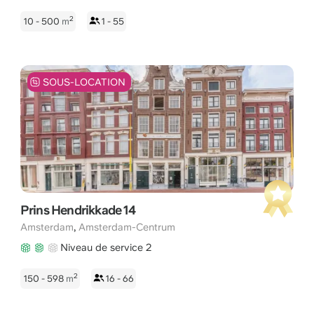
2
10 - 500
m
1 - 55
SOUS-LOCATION
Prins Hendrikkade 14
,
Amsterdam
Amsterdam-Centrum
Niveau de service 2
2
150 - 598
m
16 - 66