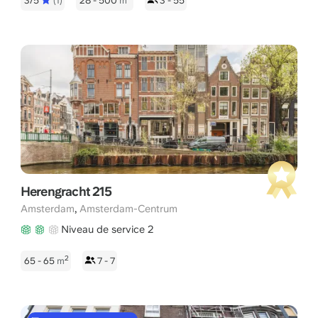
3/5
(1)
28 - 500
m
3 - 55
Herengracht 215
,
Amsterdam
Amsterdam-Centrum
Niveau de service 2
2
65 - 65
m
7 - 7