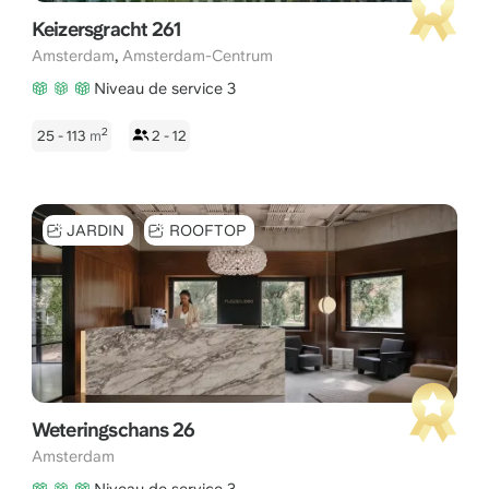
Keizersgracht 261
,
Amsterdam
Amsterdam-Centrum
Niveau de service 3
2
25 - 113
m
2 - 12
JARDIN
ROOFTOP
Weteringschans 26
Amsterdam
Niveau de service 3