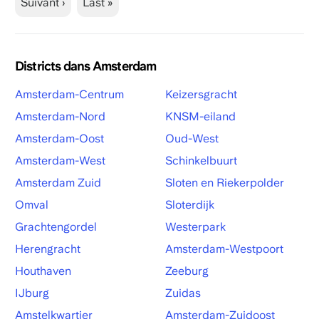
Suivant ›
Last »
Districts dans Amsterdam
Amsterdam-Centrum
Keizersgracht
Amsterdam-Nord
KNSM-eiland
Amsterdam-Oost
Oud-West
Amsterdam-West
Schinkelbuurt
Amsterdam Zuid
Sloten en Riekerpolder
Omval
Sloterdijk
Grachtengordel
Westerpark
Herengracht
Amsterdam-Westpoort
Houthaven
Zeeburg
IJburg
Zuidas
Amstelkwartier
Amsterdam-Zuidoost