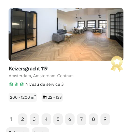
Keizersgracht 119
,
Amsterdam
Amsterdam-Centrum
Niveau de service 3
2
200 - 1200
m
22 - 133
1
2
3
4
5
6
7
8
9