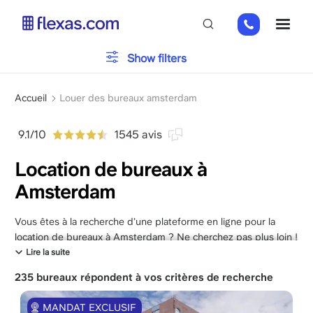
Aller
+31
ME
au
85
contenu
066
principal
Typologie du bureau
Show filters
23
93
Fil
Parking
Accueil
Louer des bureaux amsterdam
d'Ariane
9.1/10
1545 avis
Installations
Location de bureaux à
Amsterdam
Veuillez choisir la taille de votre équipe
x
Vous êtes à la recherche d’une plateforme en ligne pour la
location de bureaux à Amsterdam ? Ne cherchez pas plus loin !
Ville charmante et cosmopolite, Amsterdam est le lieu de
Lire la suite
rencontre d’une riche histoire, d’une culture vibrante et d’une
235 bureaux répondent à vos critères de recherche
scène artistique florissante, l’endroit parfait pour l’implantation
à l’étrangère de votre activité commerciale. Que vous
MANDAT EXCLUSIF