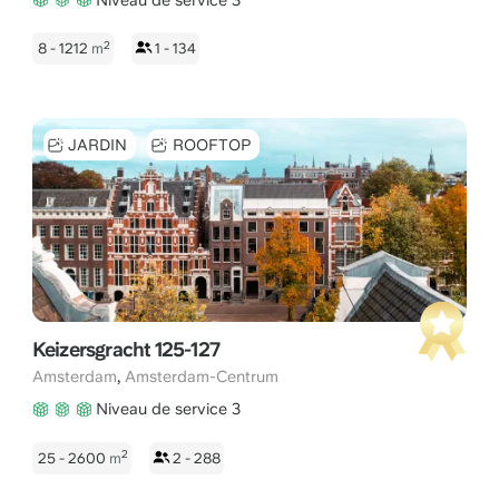
2
8 - 1212
m
1 - 134
JARDIN
ROOFTOP
Keizersgracht 125-127
,
Amsterdam
Amsterdam-Centrum
Niveau de service 3
2
25 - 2600
m
2 - 288