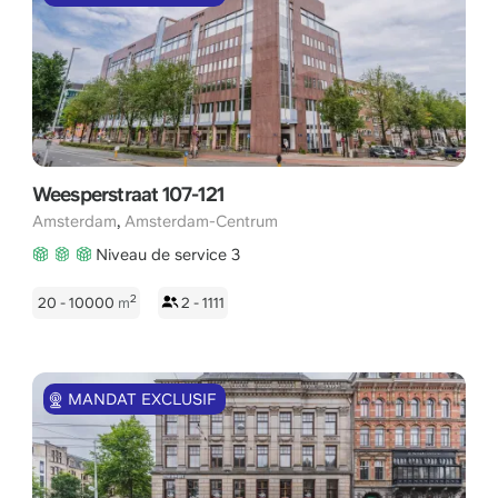
recherchiez un bureau à bord des canaux ou bien dans le
centre financier Zuidas, nos spécialistes seront ravis de vous
aider.
Weesperstraat 107-121
,
Amsterdam
Amsterdam-Centrum
Niveau de service 3
2
20 - 10000
m
2 - 1111
MANDAT EXCLUSIF