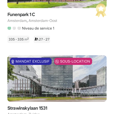
Funenpark 1 C
,
Amsterdam
Amsterdam-Oost
Niveau de service 1
2
335 - 335
m
27 - 27
MANDAT EXCLUSIF
SOUS-LOCATION
Strawinskylaan 1531