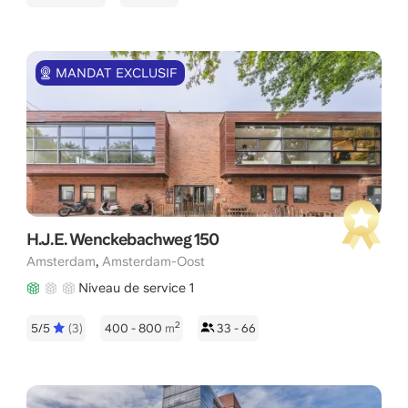
MANDAT EXCLUSIF
H.J.E. Wenckebachweg 150
,
Amsterdam
Amsterdam-Oost
Niveau de service 1
2
5/5
(3)
400 - 800
m
33 - 66