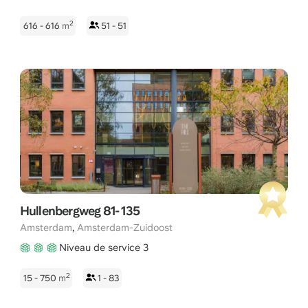
2
616 - 616
m
51 - 51
Hullenbergweg 81- 135
,
Amsterdam
Amsterdam-Zuidoost
Niveau de service 3
2
15 - 750
m
1 - 83