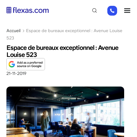
Aller
+32
M
au
280
contenu
869
principal
Fil
Accueil
Espace de bureaux exceptionnel : Avenue Louise
63
d'Ariane
523
Espace de bureaux exceptionnel : Avenue
Louise 523
21-11-2019