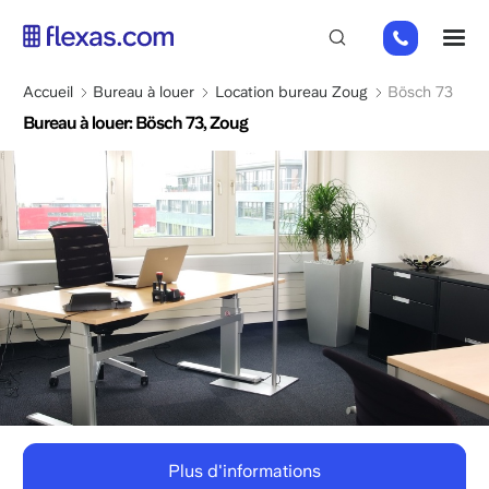
Aller
+49
M
au
151
contenu
26184223
principal
Fil
Accueil
Bureau à louer
Location bureau Zoug
Bösch 73
d'Ariane
Bureau à louer: Bösch 73, Zoug
Plus d'informations