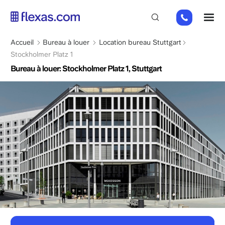
Aller
+49
M
au
151
contenu
26184223
principal
Fil
Accueil
Bureau à louer
Location bureau Stuttgart
d'Ariane
Stockholmer Platz 1
Bureau à louer: Stockholmer Platz 1, Stuttgart