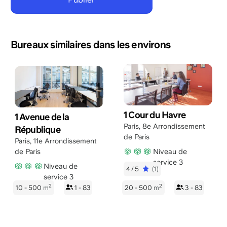
Bureaux similaires dans les environs
1 Cour du Havre
1 Avenue de la
Paris
,
8e Arrondissement
République
de Paris
Paris
,
11e Arrondissement
Niveau de
de Paris
service 3
Niveau de
4/5
(1)
service 3
2
2
10 - 500
m
1 - 83
20 - 500
m
3 - 83