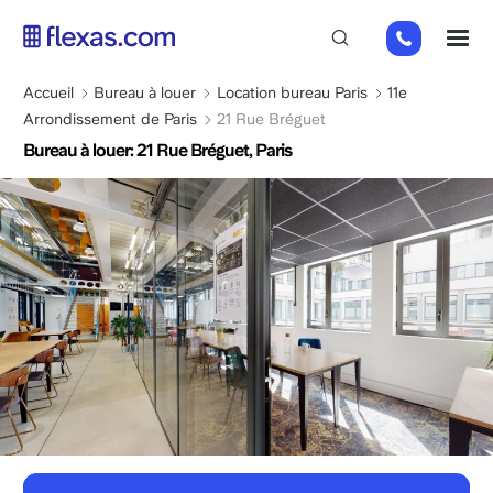
Aller
01
M
au
82
contenu
88
principal
Fil
Accueil
Bureau à louer
Location bureau Paris
11e
89
d'Ariane
Arrondissement de Paris
21 Rue Bréguet
80
Bureau à louer: 21 Rue Bréguet, Paris