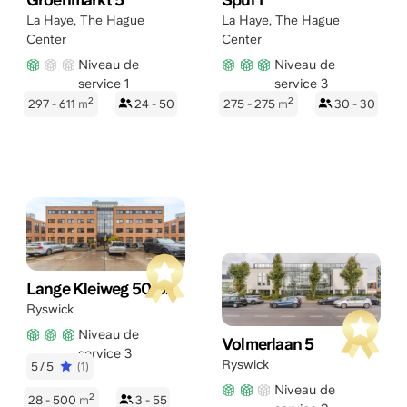
La Haye
,
The Hague
La Haye
,
The Hague
Center
Center
Niveau de
Niveau de
service 1
service 3
2
2
297 - 611
m
24 - 50
275 - 275
m
30 - 30
Lange Kleiweg 50-62
Ryswick
Niveau de
Volmerlaan 5
service 3
Ryswick
5/5
(1)
Niveau de
2
28 - 500
m
3 - 55