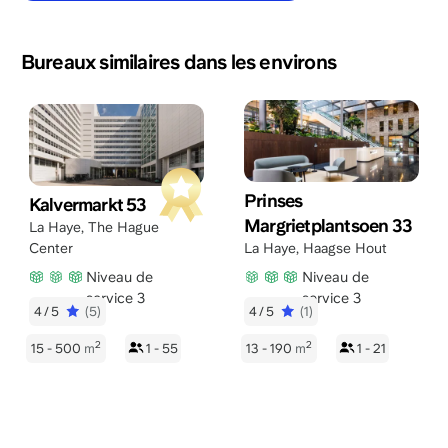
Bureaux similaires dans les environs
Prinses
Kalvermarkt 53
Margrietplantsoen 33
La Haye
,
The Hague
Center
La Haye
,
Haagse Hout
Niveau de
Niveau de
service 3
service 3
4/5
(5)
4/5
(1)
2
2
15 - 500
m
1 - 55
13 - 190
m
1 - 21