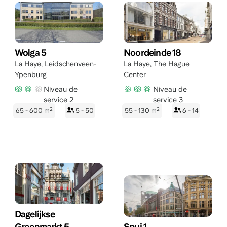
Wolga 5
Noordeinde 18
La Haye
,
Leidschenveen-
La Haye
,
The Hague
Ypenburg
Center
Niveau de
Niveau de
service 2
service 3
2
2
65 - 600
m
5 - 50
55 - 130
m
6 - 14
Dagelijkse
Groenmarkt 5
Spui 1