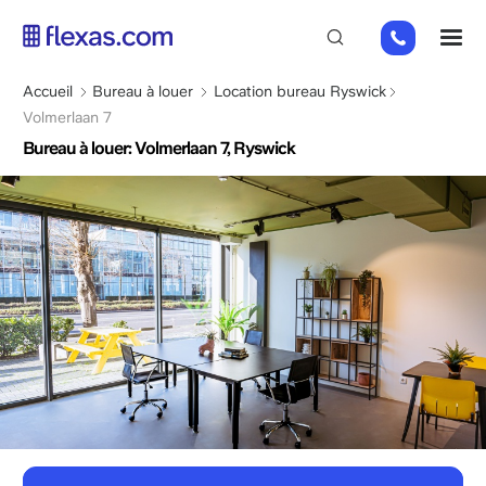
Aller
+31
M
au
85
contenu
066
principal
Fil
Accueil
Bureau à louer
Location bureau Ryswick
23
d'Ariane
Volmerlaan 7
93
Bureau à louer: Volmerlaan 7, Ryswick