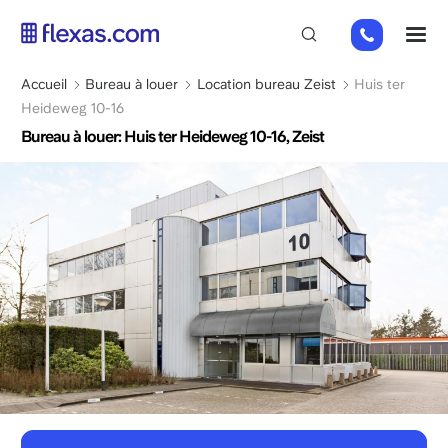
Aller
+31
M
au
85
contenu
066
principal
Fil
Accueil
Bureau à louer
Location bureau Zeist
Huis ter
23
d'Ariane
Heideweg 10-16
93
Bureau à louer: Huis ter Heideweg 10-16, Zeist