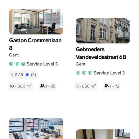
Gaston Crommenlaan
8
Gebroeders
Gent
Vandeveldestraat 68
Service Level 3
Gent
Service Level 3
4.5/5
(2)
2
2
10 - 500
m
1 - 55
7 - 650
m
1 - 72