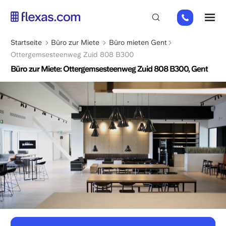
Direkt
02
M
zum
808
Inhalt
65
Pfadnavigation
Startseite
Büro zur Miete
Büro mieten Gent
98
Ottergemsesteenweg Zuid 808 B300
Büro zur Miete: Ottergemsesteenweg Zuid 808 B300, Gent