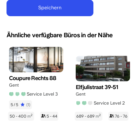
Ähnliche verfügbare Büros in der Nähe
Coupure Rechts 88
Gent
Elfjulistraat 39-51
Service Level 3
Gent
Service Level 2
5/5
(1)
2
2
50 - 400
m
5 - 44
689 - 689
m
76 - 76