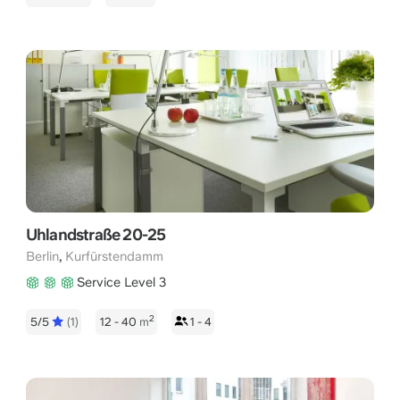
Uhlandstraße 20-25
,
Berlin
Kurfürstendamm
Service Level 3
2
5/5
(1)
12 - 40
m
1 - 4