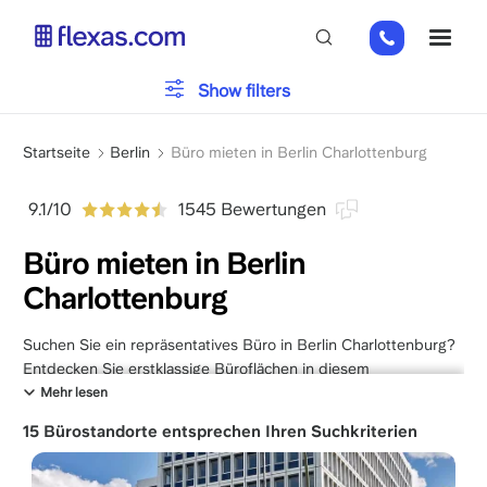
Direkt
+49
ME
zum
151
Inhalt
26184223
Bürotyp
Show filters
Pfadnavigation
Parken
Startseite
Berlin
Büro mieten in Berlin Charlottenburg
9.1/10
1545 Bewertungen
Dienstleistungen
Büro mieten in Berlin
Charlottenburg
Bitte wählen Sie Ihre Teamgröße
x
Suchen Sie ein repräsentatives Büro in Berlin Charlottenburg?
Entdecken Sie erstklassige Büroflächen in diesem
prestigeträchtigen Bezirk von
Berlin
, die Eleganz mit moderner
Mehr lesen
Infrastruktur verbinden.
15 Bürostandorte entsprechen Ihren Suchkriterien