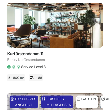
Kurfürstendamm 11
,
Berlin
Kurfürstendamm
Service Level 3
2
5 - 800
m
1 - 88
EXKLUSIVES
FRISCHES
GARTEN
A
ANGEBOT
MITTAGESSEN