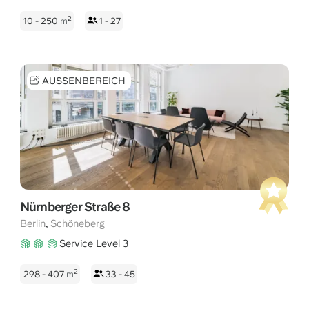
2
10 - 250
m
1 - 27
AUSSENBEREICH
Nürnberger Straße 8
,
Berlin
Schöneberg
Service Level 3
2
298 - 407
m
33 - 45