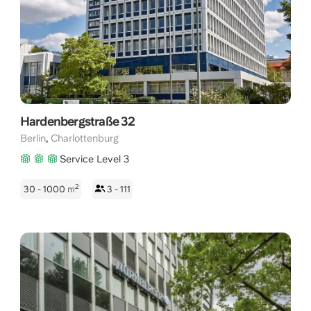
Hardenbergstraße 32
,
Berlin
Charlottenburg
Service Level 3
2
30 - 1000
m
3 - 111