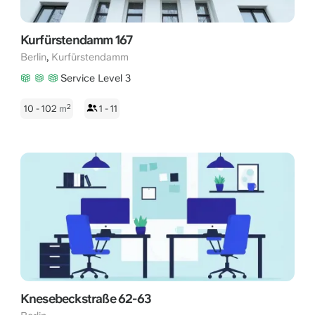
Kurfürstendamm 167
,
Berlin
Kurfürstendamm
Service Level 3
2
10 - 102
m
1 - 11
Knesebeckstraße 62-63