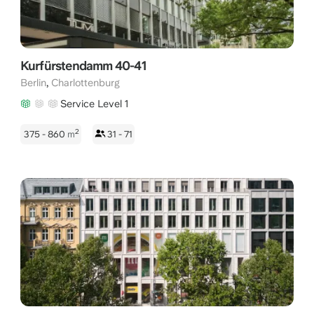
Kurfürstendamm 40-41
,
Berlin
Charlottenburg
Service Level 1
2
375 - 860
m
31 - 71