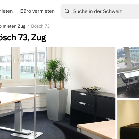
mieten
Büro vermieten
tion
o mieten Zug
Bösch 73
ösch 73, Zug