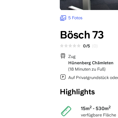
5 Fotos
Bösch 73
0/5
(0)
Zug
Hünenberg Chämleten
(18 Minuten zu Fuß)
Auf Privatgrundstück ode
Highlights
2
2
15m
- 530m
verfügbare Fläche