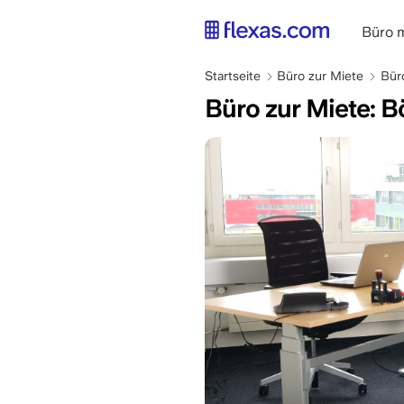
Direkt
zum
main
Büro 
Inhalt
naviga
Pfadnavigation
DE
Startseite
Büro zur Miete
Bür
Büro zur Miete: B