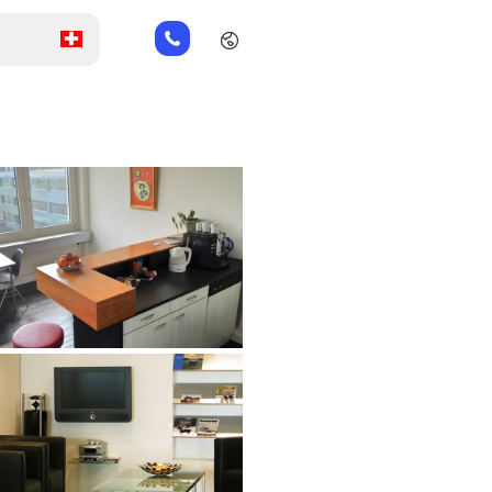
+49
151
26184223