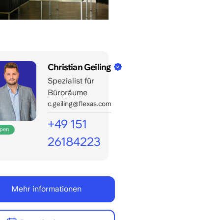
Christian Geiling
Spezialist für
Büroräume
c.geiling@flexas.com
+49 151
open
26184223
Mehr informationen