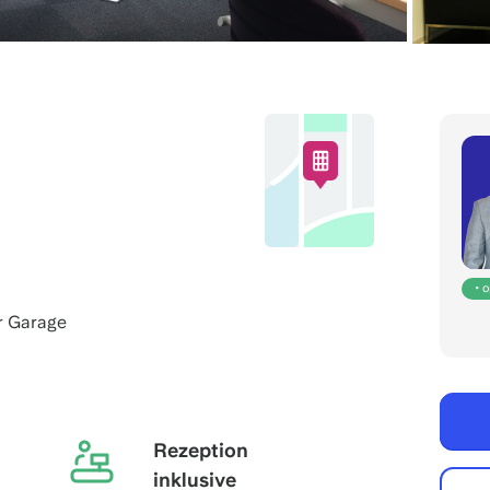
• 
r Garage
Rezeption
inklusive