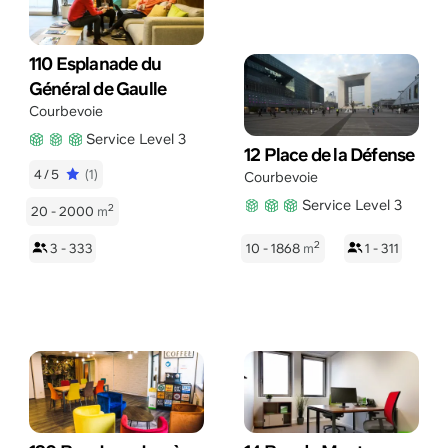
110 Esplanade du
Général de Gaulle
Courbevoie
Service Level 3
12 Place de la Défense
4/5
(1)
Courbevoie
Service Level 3
2
20 - 2000
m
2
3 - 333
10 - 1868
m
1 - 311