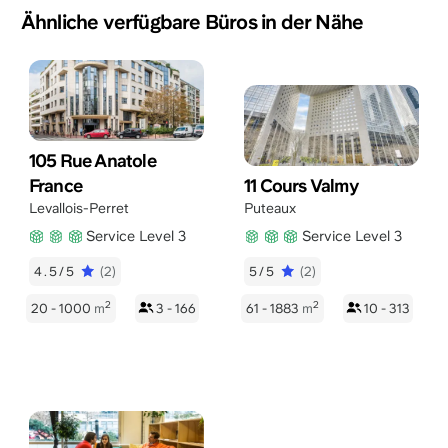
Ähnliche verfügbare Büros in der Nähe
105 Rue Anatole
France
11 Cours Valmy
Levallois-Perret
Puteaux
Service Level 3
Service Level 3
4.5/5
(2)
5/5
(2)
2
2
20 - 1000
m
3 - 166
61 - 1883
m
10 - 313