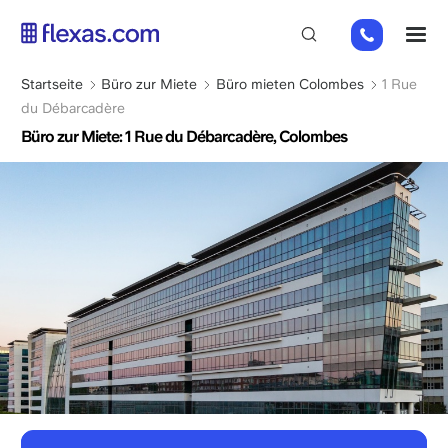
Direkt
01
M
zum
82
Inhalt
88
Pfadnavigation
Startseite
Büro zur Miete
Büro mieten Colombes
1 Rue
89
du Débarcadère
80
Büro zur Miete: 1 Rue du Débarcadère, Colombes