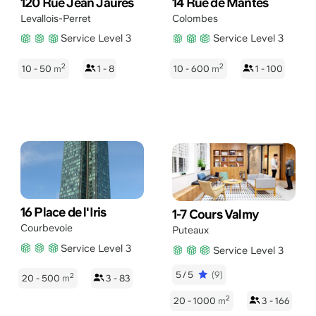
120 Rue Jean Jaurès
14 Rue de Mantes
Levallois-Perret
Colombes
Service Level 3
Service Level 3
2
2
10 - 50
m
1 - 8
10 - 600
m
1 - 100
16 Place de l'Iris
1-7 Cours Valmy
Courbevoie
Puteaux
Service Level 3
Service Level 3
5/5
(9)
2
20 - 500
m
3 - 83
2
20 - 1000
m
3 - 166