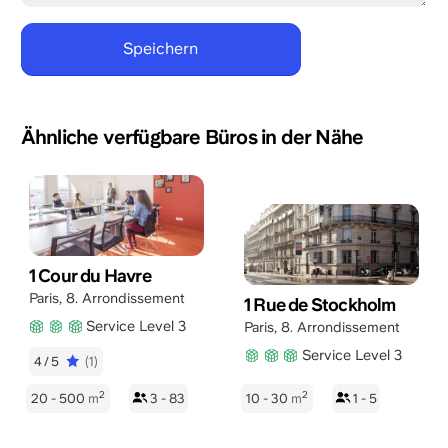
Ähnliche verfügbare Büros in der Nähe
1 Cour du Havre
Paris
,
8. Arrondissement
1 Rue de Stockholm
Service Level 3
Paris
,
8. Arrondissement
Service Level 3
4/5
(1)
2
2
20 - 500
m
3 - 83
10 - 30
m
1 - 5