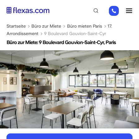
Direkt
01
M
zum
82
Inhalt
88
Pfadnavigation
Startseite
Büro zur Miete
Büro mieten Paris
17.
89
Arrondissement
9 Boulevard Gouvion-Saint-Cyr
80
Büro zur Miete: 9 Boulevard Gouvion-Saint-Cyr, Paris