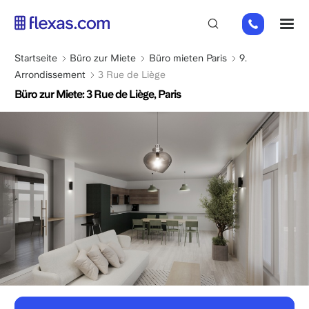
Direkt
01
M
zum
82
Inhalt
88
Pfadnavigation
Startseite
Büro zur Miete
Büro mieten Paris
9.
89
Arrondissement
3 Rue de Liège
80
Büro zur Miete: 3 Rue de Liège, Paris