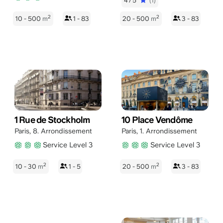
4/5
(1)
2
2
10 - 500
m
1 - 83
20 - 500
m
3 - 83
1 Rue de Stockholm
10 Place Vendôme
Paris
,
8. Arrondissement
Paris
,
1. Arrondissement
Service Level 3
Service Level 3
2
2
10 - 30
m
1 - 5
20 - 500
m
3 - 83