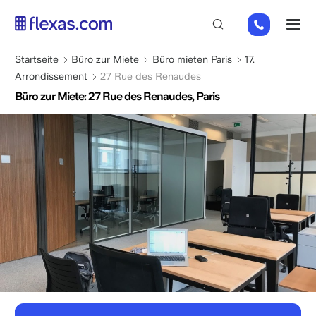
Direkt
01
M
zum
82
Inhalt
88
Pfadnavigation
Startseite
Büro zur Miete
Büro mieten Paris
17.
89
Arrondissement
27 Rue des Renaudes
80
Büro zur Miete: 27 Rue des Renaudes, Paris