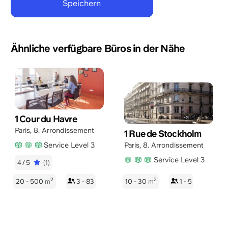
Ähnliche verfügbare Büros in der Nähe
1 Cour du Havre
Paris
,
8. Arrondissement
1 Rue de Stockholm
Service Level 3
Paris
,
8. Arrondissement
Service Level 3
4/5
(1)
2
2
20 - 500
m
3 - 83
10 - 30
m
1 - 5