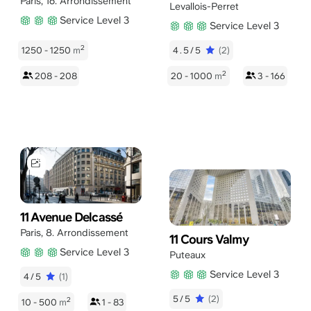
Paris
,
16. Arrondissement
Levallois-Perret
Service Level 3
Service Level 3
2
1250 - 1250
m
4.5/5
(2)
2
208 - 208
20 - 1000
m
3 - 166
11 Avenue Delcassé
Paris
,
8. Arrondissement
11 Cours Valmy
Service Level 3
Puteaux
Service Level 3
4/5
(1)
5/5
(2)
2
10 - 500
m
1 - 83