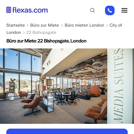
Direkt
+44
M
zum
(0)
Inhalt
2045
Pfadnavigation
Startseite
Büro zur Miete
Büro mieten London
City of
769352
London
22 Bishopsgate
Büro zur Miete: 22 Bishopsgate, London