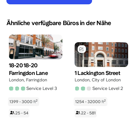
Ähnliche verfügbare Büros in der Nähe
18-20 18-20
Farringdon Lane
1 Lackington Street
London
,
Farringdon
London
,
City of London
Service Level 3
Service Level 2
2
2
1399 - 3000
ft
1254 - 32000
ft
25 - 54
22 - 581