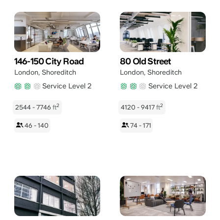
146-150 City Road
80 Old Street
London
,
Shoreditch
London
,
Shoreditch
Service Level 2
Service Level 2
2
2
2544 - 7746
ft
4120 - 9417
ft
46 - 140
74 - 171