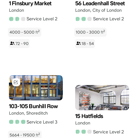
1 Finsbury Market
56 Leadenhall Street
London
London
,
City of London
Service Level 2
Service Level 2
2
2
4000 - 5000
ft
1000 - 3000
ft
72 - 90
18 - 54
103-105 Bunhill Row
London
,
Shoreditch
15 Hatfields
Service Level 3
London
Service Level 2
2
5664 - 19500
ft