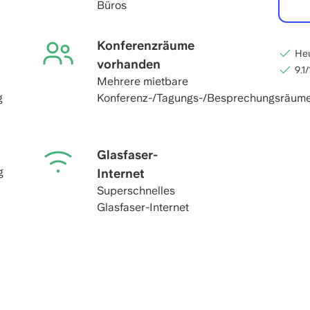
Büros
Konferenzräume
Heu
vorhanden
9.1
Mehrere mietbare
g
Konferenz-/Tagungs-/Besprechungsräum
Glasfaser-
g
Internet
Superschnelles
Glasfaser-Internet