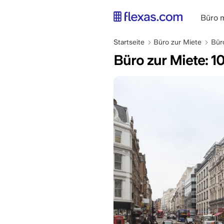
Direkt
zum
main
Büro 
Inhalt
naviga
Pfadnavigation
DE
Startseite
Büro zur Miete
Bür
Büro zur Miete: 10