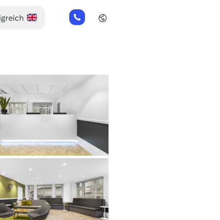
+44
(0)
2045
769352