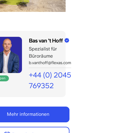
Bas van 't Hoff
Spezialist für
Büroräume
b.vanthoff@flexas.com
+44 (0) 2045
open
769352
Geöffnet
für
Ihre
Mehr informationen
Anrufe
bis
17:00