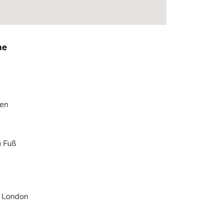
he
ten
u Fuß
B London