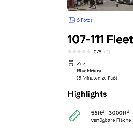
6 Fotos
107-111 Flee
0/5
(0)
Zug
Blackfriars
(5 Minuten zu Fuß)
Highlights
2
2
55ft
- 3000ft
verfügbare Fläche