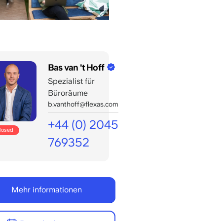
Bas van 't Hoff
Spezialist für
Büroräume
b.vanthoff@flexas.com
+44 (0) 2045
closed
769352
Geöffnet
für
Ihre
Mehr informationen
Anrufe
bis:
8:00