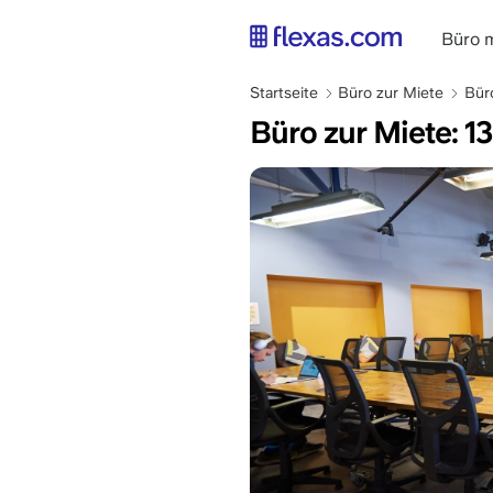
Direkt
zum
main
Büro 
Inhalt
naviga
Pfadnavigation
DE
Startseite
Büro zur Miete
Bür
Büro zur Miete: 1