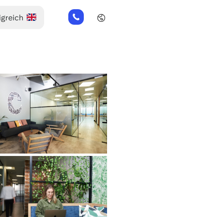
+44
(0)
2045
769352