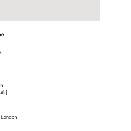
he
3
on
uß ]
 London