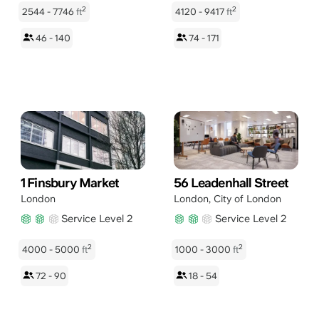
2
2
2544 - 7746
ft
4120 - 9417
ft
46 - 140
74 - 171
1 Finsbury Market
56 Leadenhall Street
London
London
,
City of London
Service Level 2
Service Level 2
2
2
4000 - 5000
ft
1000 - 3000
ft
72 - 90
18 - 54