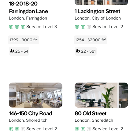
18-20 18-20
Farringdon Lane
1 Lackington Street
London
,
Farringdon
London
,
City of London
Service Level 3
Service Level 2
2
2
1399 - 3000
ft
1254 - 32000
ft
25 - 54
22 - 581
146-150 City Road
80 Old Street
London
,
Shoreditch
London
,
Shoreditch
Service Level 2
Service Level 2