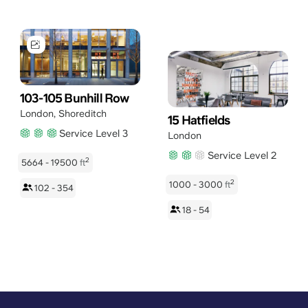
103-105 Bunhill Row
London
,
Shoreditch
15 Hatfields
Service Level 3
London
Service Level 2
2
5664 - 19500
ft
2
1000 - 3000
ft
102 - 354
18 - 54