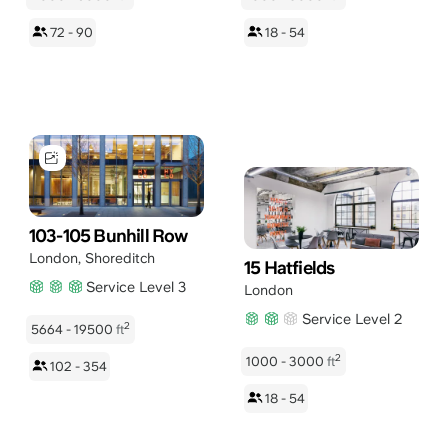
72 - 90
18 - 54
103-105 Bunhill Row
London
,
Shoreditch
15 Hatfields
Service Level 3
London
Service Level 2
2
5664 - 19500
ft
2
1000 - 3000
ft
102 - 354
18 - 54