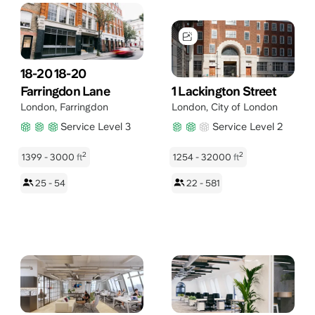
18-20 18-20
Farringdon Lane
1 Lackington Street
London
,
Farringdon
London
,
City of London
Service Level 3
Service Level 2
2
2
1399 - 3000
ft
1254 - 32000
ft
25 - 54
22 - 581