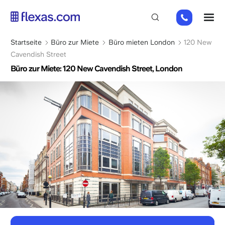
Direkt
+44
M
zum
(0)
Inhalt
2045
Pfadnavigation
Startseite
Büro zur Miete
Büro mieten London
120 New
769352
Cavendish Street
Büro zur Miete: 120 New Cavendish Street, London