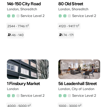
146-150 City Road
80 Old Street
London
,
Shoreditch
London
,
Shoreditch
Service Level 2
Service Level 2
2
2
2544 - 7746
ft
4120 - 9417
ft
46 - 140
74 - 171
1 Finsbury Market
56 Leadenhall Street
London
London
,
City of London
Service Level 2
Service Level 2
2
2
4000 - 5000
ft
1000 - 3000
ft