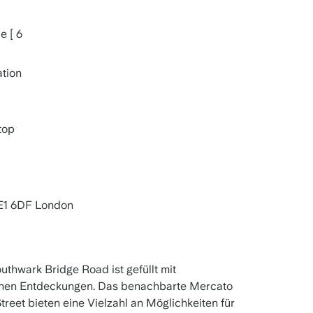
e [ 6
tion
top
E1 6DF London
thwark Bridge Road ist gefüllt mit
chen Entdeckungen. Das benachbarte Mercato
reet bieten eine Vielzahl an Möglichkeiten für