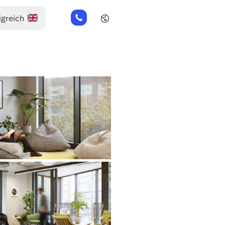
+44
(0)
2045
769352