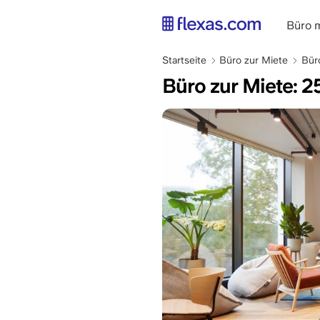
Direkt
zum
main
Büro 
Inhalt
naviga
Pfadnavigation
DE
Startseite
Büro zur Miete
Bür
Büro zur Miete: 