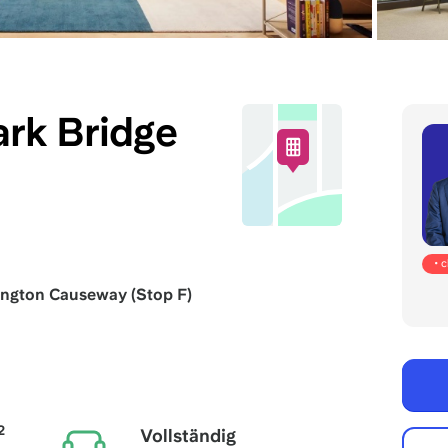
rk Bridge
• 
ington Causeway (Stop F)
2
Vollständig