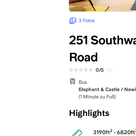
3 Fotos
251 Southwa
Road
0/5
(0)
Bus
Elephant & Castle / New
(1 Minute zu Fuß)
Highlights
2
3190ft
- 6820ft