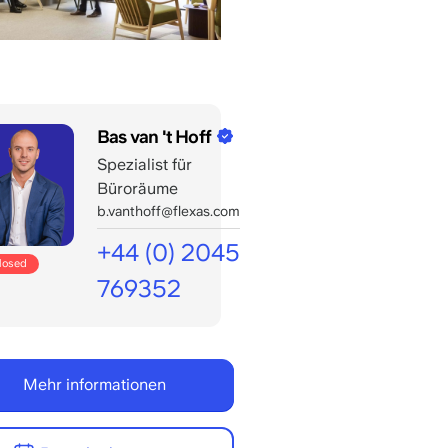
Bas van 't Hoff
Spezialist für
Büroräume
b.vanthoff@flexas.com
+44 (0) 2045
closed
769352
Geöffnet
für
Ihre
Mehr informationen
Anrufe
bis:
8:00