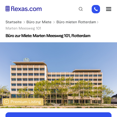
Direkt
+31
M
zum
85
Inhalt
066
Pfadnavigation
Startseite
Büro zur Miete
Büro mieten Rotterdam
23
Marten Meesweg 101
93
Büro zur Miete: Marten Meesweg 101, Rotterdam
Premium Listing