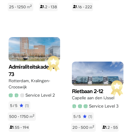
2
25 - 1250
m
2 - 138
16 - 222
Admiraliteitskade 62-
73
Rotterdam
,
Kralingen-
Crooswijk
Rietbaan 2-12
Service Level 2
Capelle aan den IJssel
5/5
(1)
Service Level 3
2
500 - 1750
m
5/5
(1)
2
55 - 194
20 - 500
m
2 - 55