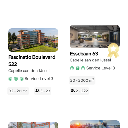
Essebaan 63
Fascinatio Boulevard
Capelle aan den IJssel
522
Service Level 3
Capelle aan den IJssel
Service Level 3
2
20 - 2000
m
2
32 - 211
m
3 - 23
2 - 222