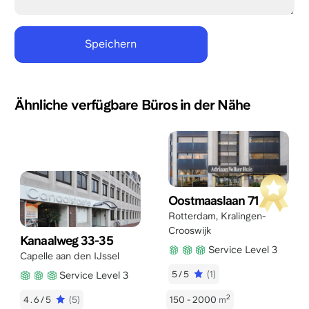
Ähnliche verfügbare Büros in der Nähe
Oostmaaslaan 71
Rotterdam
,
Kralingen-
Crooswijk
Kanaalweg 33-35
Service Level 3
Capelle aan den IJssel
5/5
(1)
Service Level 3
2
4.6/5
(5)
150 - 2000
m