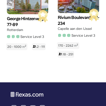
Rivium Boulevard 201-
George Hintzenweg
234
77-89
Capelle aan den IJssel
Rotterdam
Service Level 3
Service Level 3
2
170 - 2262
m
2
20 - 1000
m
2 - 111
18 - 251