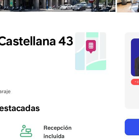
Castellana 43
• 
araje
destacadas
Recepción
incluida