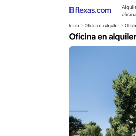
Pasar
main
Alquil
al
naviga
oficin
contenido
ES
principal
Sobrescribir
Inicio
Oficina en alquiler
Ofici
enlaces
Oficina en alquile
de
ayuda
a
la
navegación