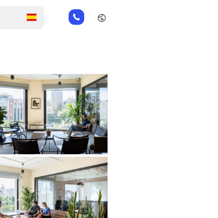
+31
202
269
112