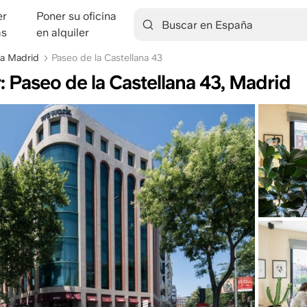
er
Poner su oficina
tion
as
en alquiler
na Madrid
Paseo de la Castellana 43
r: Paseo de la Castellana 43, Madrid