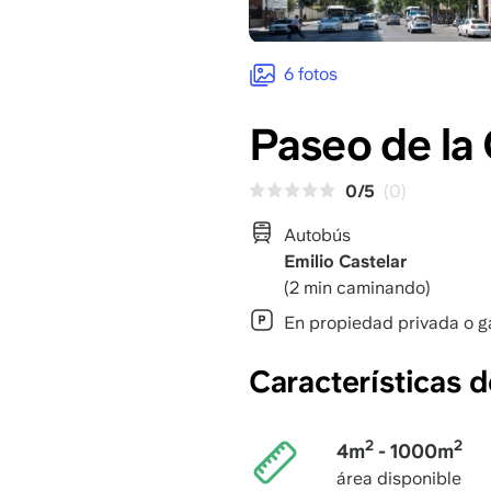
6 fotos
Paseo de la 
0/5
(0)
Autobús
Emilio Castelar
(2 min caminando)
En propiedad privada o g
Características 
2
2
4m
- 1000m
área disponible