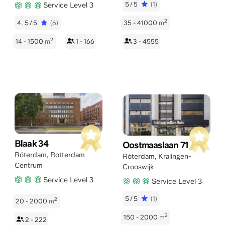
5/5
(1)
Service Level 3
2
4.5/5
(6)
35 - 41000
m
2
14 - 1500
m
1 - 166
3 - 4555
Blaak 34
Oostmaaslaan 71
Róterdam
,
Rotterdam
Róterdam
,
Kralingen-
Centrum
Crooswijk
Service Level 3
Service Level 3
5/5
(1)
2
20 - 2000
m
2
150 - 2000
m
2 - 222