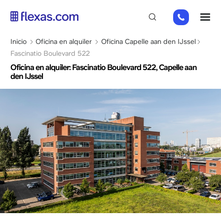
Pasar
+31
M
al
85
contenido
066
principal
Sobrescribir
Inicio
Oficina en alquiler
Oficina Capelle aan den IJssel
23
enlaces
Fascinatio Boulevard 522
93
de
Oficina en alquiler: Fascinatio Boulevard 522, Capelle aan
den IJssel
ayuda
a
la
navegación