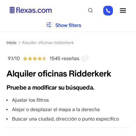
Pasar
+31
ME
al
85
contenido
066
principal
Show filters
23
93
Por favor, elija el tamaño de su equipo
x
Sobrescribir
Inicio
Alquiler oficinas ridderkerk
enlaces
de
9.1/10
1545 reseñas
ayuda
Alquiler oficinas Ridderkerk
a
la
navegación
Pruebe a modificar su búsqueda.
Ajustar los filtros
Alejar o desplazar el mapa a la derecha
Buscar una ciudad, dirección o punto específico