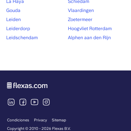
La Haya
Schiedam
Gouda
Vlaardingen
Leiden
Zoetermeer
Leiderdorp
Hoogvliet Rotterdam
Leidschendam
Alphen aan den Rijn
Condiciones
Privacy
Sitemap
Copyright © 2010 - 2026 Flexas B.V.